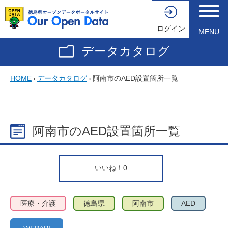
ログイン
MENU
データカタログ
HOME
›
データカタログ
›
阿南市のAED設置箇所一覧
阿南市のAED設置箇所一覧
いいね！
0
医療・介護
徳島県
阿南市
AED