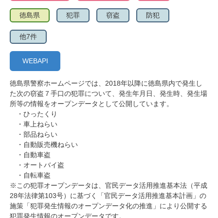
徳島県
犯罪
窃盗
防犯
他7件
WEBAPI
徳島県警察ホームページでは、2018年以降に徳島県内で発生し
た次の窃盗７手口の犯罪について、発生年月日、発生時、発生場
所等の情報をオープンデータとして公開しています。
・ひったくり
・車上ねらい
・部品ねらい
・自動販売機ねらい
・自動車盗
・オートバイ盗
・自転車盗
※この犯罪オープンデータは、官民データ活用推進基本法（平成
28年法律第103号）に基づく「官民データ活用推進基本計画」の
施策「犯罪発生情報のオープンデータ化の推進」により公開する
犯罪発生情報のオープンデータです。