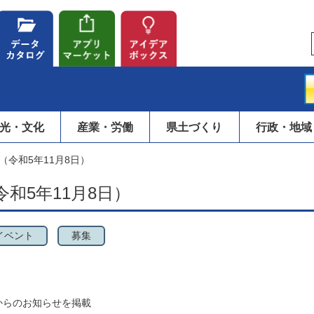
光・文化
産業・労働
県土づくり
行政・地域
（令和5年11月8日）
和5年11月8日）
イベント
募集
からのお知らせを掲載