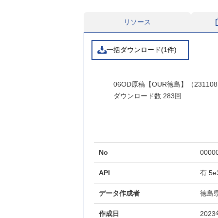
リソース
一括ダウンロード(1件)
06OD原稿【OUR徳島】（231108）.c
ダウンロード数
283回
No
0000
API
有
5e
データ作成者
徳島
作成日
202