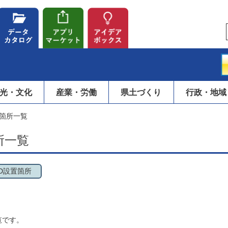
光・文化
産業・労働
県土づくり
行政・地域
置箇所一覧
所一覧
ED設置箇所
覧です。