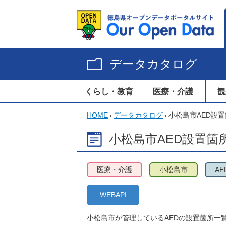
データカタログ
くらし・教育
医療・介護
観
HOME
›
データカタログ
›
小松島市AED設
小松島市AED設置箇
医療・介護
小松島市
A
WEBAPI
小松島市が管理しているAEDの設置箇所一