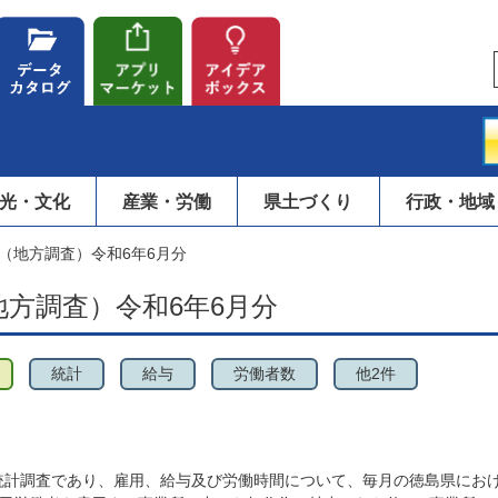
光・文化
産業・労働
県土づくり
行政・地域
（地方調査）令和6年6月分
方調査）令和6年6月分
統計
給与
労働者数
他2件
統計調査であり、雇用、給与及び労働時間について、毎月の徳島県にお