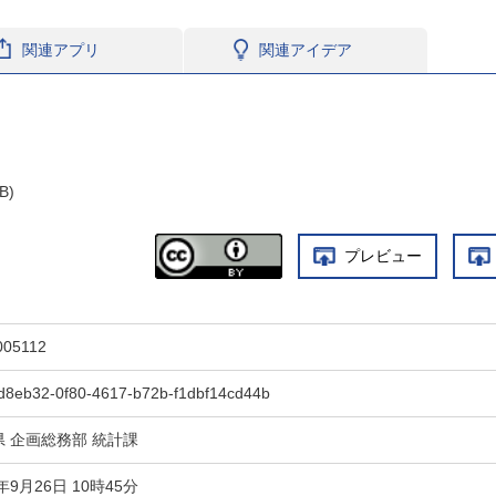
関連アプリ
関連アイデア
B)
プレビュー
005112
d8eb32-0f80-4617-b72b-f1dbf14cd44b
県 企画総務部 統計課
5年9月26日 10時45分