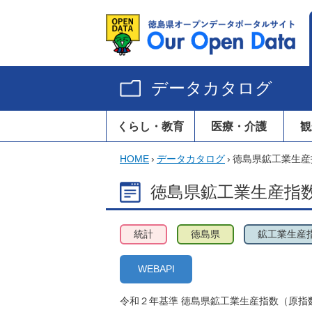
データカタログ
くらし・教育
医療・介護
観
HOME
›
データカタログ
›
徳島県鉱工業生産
徳島県鉱工業生産指数
統計
徳島県
鉱工業生産
WEBAPI
令和２年基準 徳島県鉱工業生産指数（原指