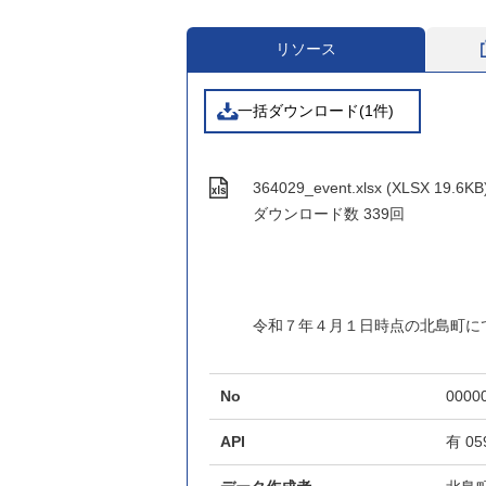
リソース
一括ダウンロード(1件)
364029_event.xlsx (XLSX 19.6KB
ダウンロード数
339回
令和７年４月１日時点の北島町に
No
0000
API
有
05