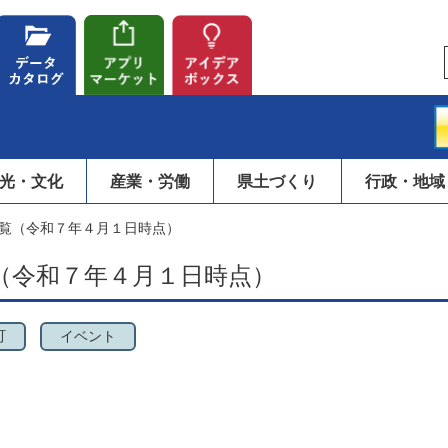
光・文化
産業・労働
県土づくり
行政・地域
覧（令和７年４月１日時点）
（令和７年４月１日時点）
町
イベント