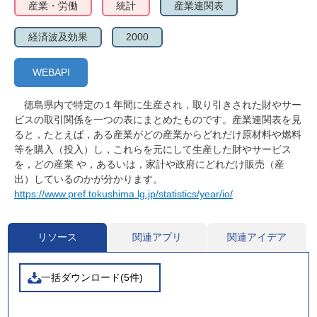
産業・労働
統計
産業連関表
経済波及効果
2000
WEBAPI
徳島県内で特定の１年間に生産され，取り引きされた財やサー
ビスの取引関係を一つの表にまとめたものです。産業連関表を見
ると，たとえば，ある産業がどの産業からどれだけ原材料や燃料
等を購入（投入）し，これらを元にして生産した財やサービス
を，どの産業 や，あるいは，家計や政府にどれだけ販売（産
出）しているのかが分かります。
https://www.pref.tokushima.lg.jp/statistics/year/io/
リソース
関連アプリ
関連アイデア
一括ダウンロード(5件)