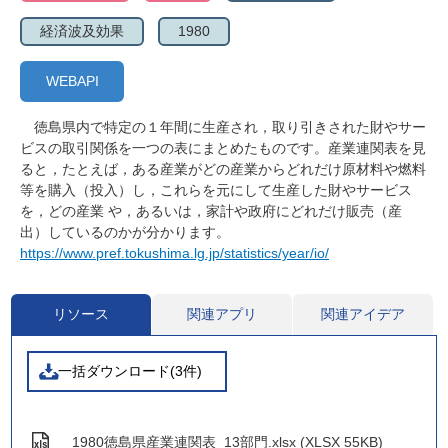
経済波及効果
1980
WEBAPI
徳島県内で特定の１年間に生産され，取り引きされた財やサー
ビスの取引関係を一つの表にまとめたものです。産業連関表を見
ると，たとえば，ある産業がどの産業からどれだけ原材料や燃料
等を購入（投入）し，これらを元にして生産した財やサービス
を，どの産業 や，あるいは，家計や政府にどれだけ販売（産
出）しているのかが分かります。
https://www.pref.tokushima.lg.jp/statistics/year/io/
リソース
関連アプリ
関連アイデア
一括ダウンロード(3件)
1980徳島県産業連関表_13部門.xlsx (XLSX 55KB)