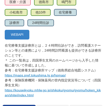
医療・介護
徳島市
鳴門市
小松島市
他10件
在宅療養
診療所
24時間往診
WEBAPI
在宅療養支援診療所とは，２４時間往診ができ，訪問看護ステー
ション等との連携により，24時間訪問看護も提供ができる診療所
のことです。
＊ この一覧表は，四国厚生支局のホームページから入手した情
報に基づいて作成しました。
参考：在宅療養支援診療所マップ（徳島県総合地図システム）
https://maps.pref.tokushima.lg.jp/hpmap/
参考：保険医療機関・保険薬局の管内指定状況等について（四国
厚生支局）
https://kouseikyoku.mhlw.go.jp/shikoku/gyomu/gyomu/hoken_kik
an/shitei/index.html