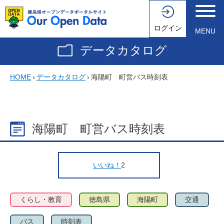
ログイン
MENU
データカタログ
HOME
›
データカタログ
›
海陽町 町営バス時刻表
海陽町 町営バス時刻表
いいね！
2
くらし・教育
徳島県
海陽町
交通
バス
時刻表