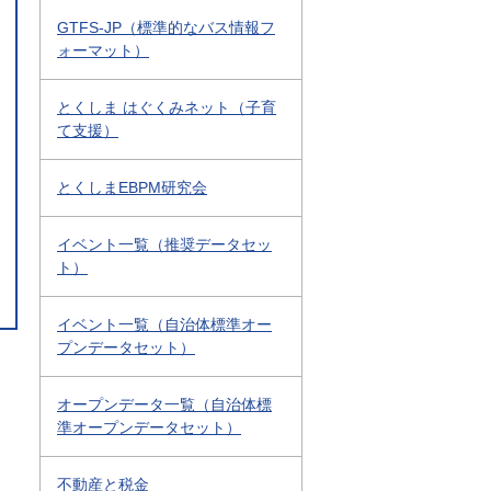
GTFS-JP（標準的なバス情報フ
ォーマット）
とくしま はぐくみネット（子育
て支援）
とくしまEBPM研究会
イベント一覧（推奨データセッ
ト）
イベント一覧（自治体標準オー
プンデータセット）
オープンデータ一覧（自治体標
準オープンデータセット）
不動産と税金