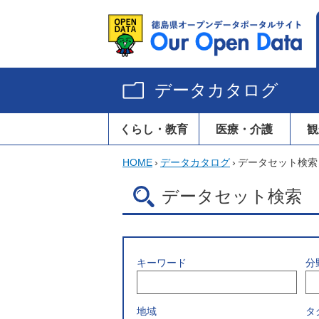
データカタログ
くらし・教育
医療・介護
観
HOME
›
データカタログ
›
データセット検索
データセット検索
キーワード
分
地域
タ