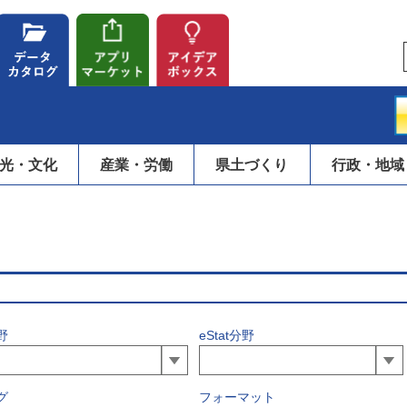
光・文化
産業・労働
県土づくり
行政・地域
野
eStat分野
グ
フォーマット