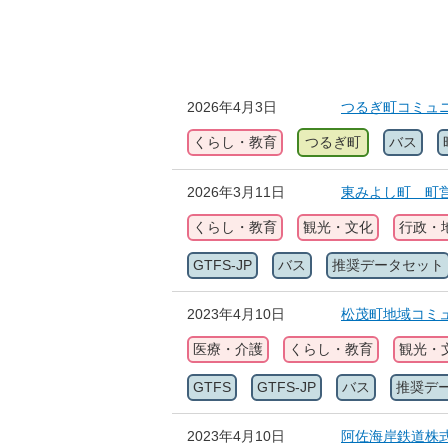
2026年4月3日
つるぎ町コミュ
くらし・教育
つるぎ町
バス
2026年3月11日
東みよし町 町営
くらし・教育
観光・文化
行政・
GTFS-JP
バス
推奨データセット
2023年4月10日
松茂町地域コミ
医療・介護
くらし・教育
観光・
GTFS
GTFS-JP
バス
推奨デ
2023年4月10日
阿佐海岸鉄道株式会