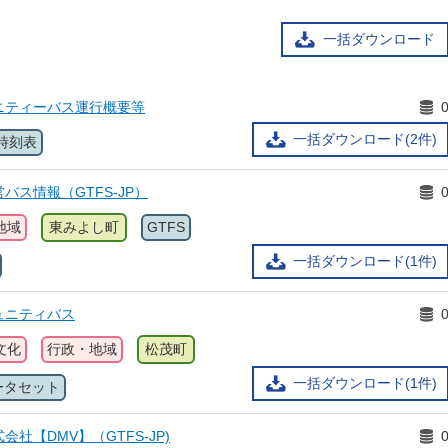
一括ダウンロード
ニティーバス運行概要等
一括ダウンロード(2件)
時刻表
バス情報（GTFS-JP）
地域
東みよし町
GTFS
一括ダウンロード(1件)
ュニティバス
文化
行政・地域
松茂町
一括ダウンロード(1件)
ータセット
社【DMV】（GTFS-JP)