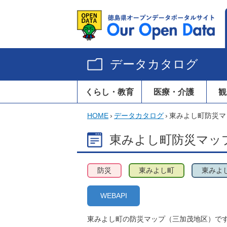
データカタログ
くらし・教育
医療・介護
観
HOME
›
データカタログ
›
東みよし町防災マ
東みよし町防災マッ
防災
東みよし町
東みよ
WEBAPI
東みよし町の防災マップ（三加茂地区）で