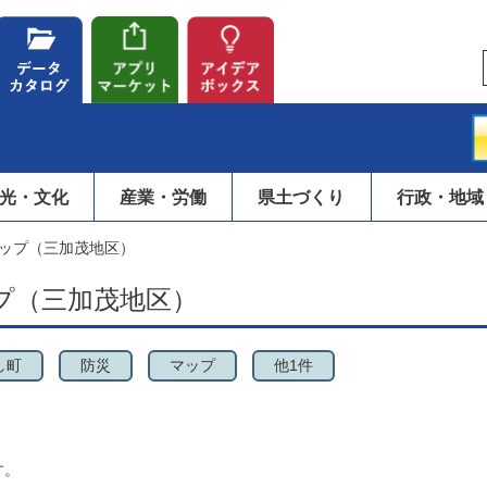
光・文化
産業・労働
県土づくり
行政・地域
ップ（三加茂地区）
プ（三加茂地区）
し町
防災
マップ
他1件
す。