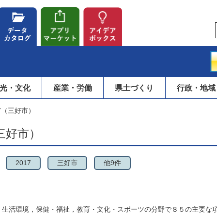
光・文化
産業・労働
県土づくり
行政・地域
7（三好市）
三好市）
2017
三好市
他9件
，生活環境，保健・福祉，教育・文化・スポーツの分野で８５の主要な