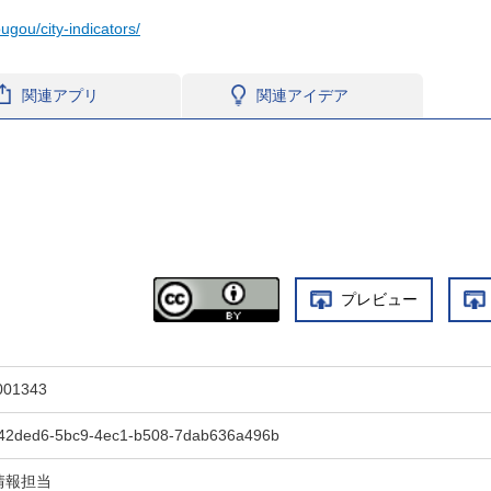
ougou/city-indicators/
関連アプリ
関連アイデア
プレビュー
001343
42ded6-5bc9-4ec1-b508-7dab636a496b
情報担当