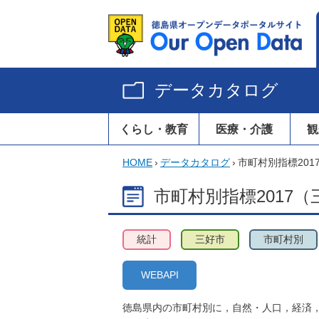
データカタログ
くらし・教育
医療・介護
観
HOME
›
データカタログ
›
市町村別指標201
市町村別指標2017（
統計
三好市
市町村別
WEBAPI
徳島県内の市町村別に，自然・人口，経済