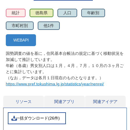
統計
徳島県
人口
年齢別
市町村別
他1件
WEBAPI
国勢調査の値を基に，住民基本台帳法の規定に基づく移動状況を
加減して推計しています。
年齢（各歳）男女別人口は１月，４月，７月，１０月の３ヶ月ご
とに集計しています。
（なお，データは各月１日現在のものとなります。）
https://www.pref.tokushima.lg.jp/statistics/year/nenrei/
リソース
関連アプリ
関連アイデア
一括ダウンロード(26件)