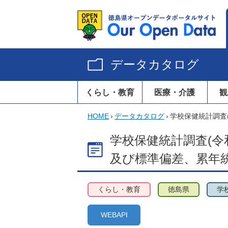
データカタログ
くらし・教育
医療・介護
観
HOME
›
データカタログ
›
学校保健統計調査
学校保健統計調査(令和
及び標準偏差、累年
くらし・教育
徳島県
学
WEBAPI