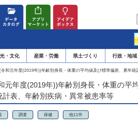
光・文化
産業・労働
県土づくり
行政・地域
(令和元年度(2019年))年齢別身長・体重の平均値及び標準偏差、累年
元年度(2019年))年齢別身長・体重の平
統計表、年齢別疾病・異常被患率等
校
調査
保健
他11件