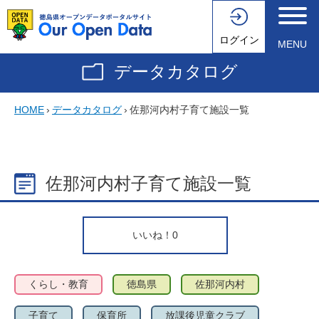
ログイン
MENU
データカタログ
HOME
›
データカタログ
›
佐那河内村子育て施設一覧
佐那河内村子育て施設一覧
いいね！
0
くらし・教育
徳島県
佐那河内村
子育て
保育所
放課後児童クラブ