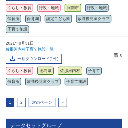
くらし・教育
行政・地域
阿南市
行政・地域
保育所
保育園
認定こども園
放課後児童クラブ
子育て施設
2021年8月31日
佐那河内村子育て施設一覧
0
一括ダウンロード(1件)
くらし・教育
徳島県
佐那河内村
子育て
保育所
放課後児童クラブ
子育て施設
1
2
次のページ
»
データセットグループ