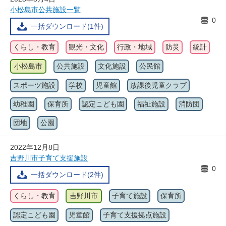
小松島市公共施設一覧
0
一括ダウンロード(1件)
くらし・教育
観光・文化
行政・地域
防災
統計
小松島市
公共施設
文化施設
公民館
スポーツ施設
学校
児童館
放課後児童クラブ
幼稚園
保育所
認定こども園
福祉施設
消防団
団地
公園
2022年12月8日
吉野川市子育て支援施設
0
一括ダウンロード(2件)
くらし・教育
吉野川市
子育て施設
保育所
認定こども園
児童館
子育て支援拠点施設