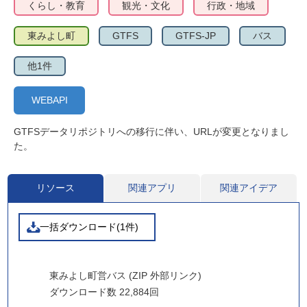
くらし・教育
観光・文化
行政・地域
東みよし町
GTFS
GTFS-JP
バス
他1件
WEBAPI
GTFSデータリポジトリへの移行に伴い、URLが変更となりまし
た。
リソース
関連アプリ
関連アイデア
一括ダウンロード(1件)
東みよし町営バス (ZIP 外部リンク)
ダウンロード数
22,884回