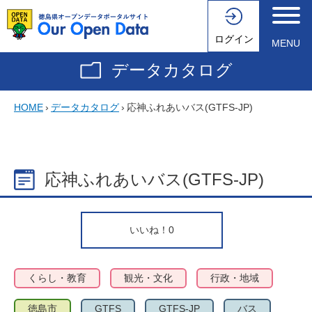
ログイン
MENU
データカタログ
HOME
›
データカタログ
›
応神ふれあいバス(GTFS-JP)
応神ふれあいバス(GTFS-JP)
いいね！
0
くらし・教育
観光・文化
行政・地域
徳島市
GTFS
GTFS-JP
バス