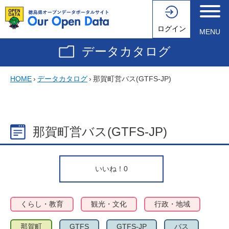
ログイン
MENU
データカタログ
HOME
›
データカタログ
›
那賀町営バス(GTFS-JP)
那賀町営バス(GTFS-JP)
いいね！
0
くらし・教育
観光・文化
行政・地域
那賀町
GTFS
GTFS-JP
バス