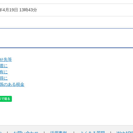
4年4月19日 13時43分
せ先等
渡に
有に
得に
係のある税金