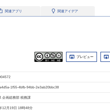
関連アプリ
関連アイデア
プレビュー
004572
ea4d5a-1f55-4bfb-94bb-2e3ab20bbc38
県 企画総務部 税務課
2年12月19日 18時48分