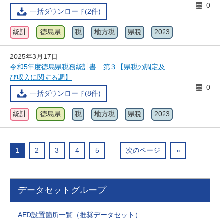
0
一括ダウンロード(2件)
統計
徳島県
税
地方税
県税
2023
2025年3月17日
令和5年度徳島県税務統計書 第３【県税の調定及
び収入に関する調】
0
一括ダウンロード(8件)
統計
徳島県
税
地方税
県税
2023
...
1
2
3
4
5
次のページ
»
データセットグループ
AED設置箇所一覧（推奨データセット）