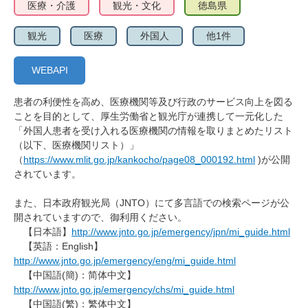
医療・介護
観光・文化
徳島県
観光
医療
外国人
他1件
WEBAPI
患者の利便性を高め、医療機関等及び行政のサービス向上を図る
ことを目的として、厚生労働省と観光庁が連携して一元化した
「外国人患者を受け入れる医療機関の情報を取りまとめたリスト
（以下、医療機関リスト）」
（
https://www.mlit.go.jp/kankocho/page08_000192.html
)が公開
されています。
また、日本政府観光局（JNTO）にて多言語での検索ページが公
開されていますので、御利用ください。
【日本語】
http://www.jnto.go.jp/emergency/jpn/mi_guide.html
【英語：English】
http://www.jnto.go.jp/emergency/eng/mi_guide.html
【中国語(簡)：简体中文】
http://www.jnto.go.jp/emergency/chs/mi_guide.html
【中国語(繁)：繁体中文】