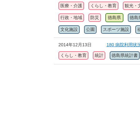
医療・介護
くらし・教育
観光・
行政・地域
防災
徳島県
徳島
文化施設
公園
スポーツ施設
2014年12月13日
180 病院利用
くらし・教育
統計
徳島県統計書