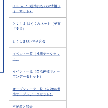
GTFS-JP（標準的なバス情報フ
ォーマット）
とくしま はぐくみネット（子育
て支援）
とくしまEBPM研究会
イベント一覧（推奨データセッ
ト）
イベント一覧（自治体標準オー
プンデータセット）
オープンデータ一覧（自治体標
準オープンデータセット）
不動産と税金