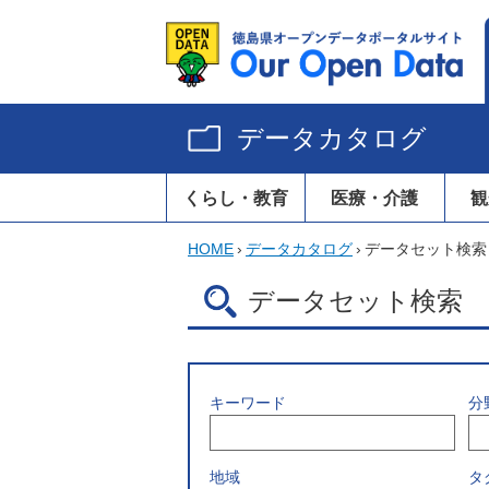
データカタログ
くらし・教育
医療・介護
観
HOME
›
データカタログ
›
データセット検索
データセット検索
キーワード
分
地域
タ