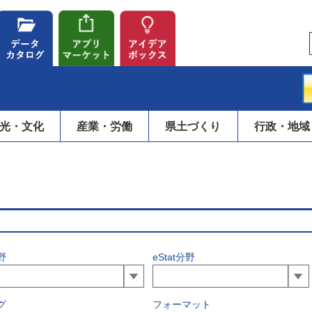
光・文化
産業・労働
県土づくり
行政・地域
野
eStat分野
グ
フォーマット