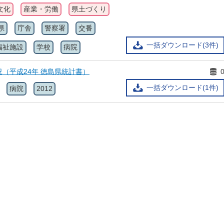
文化
産業・労働
県土づくり
県
庁舎
警察署
交番
一括ダウンロード(3件)
福祉施設
学校
病院
状況（平成24年 徳島県統計書）
一括ダウンロード(1件)
病院
2012