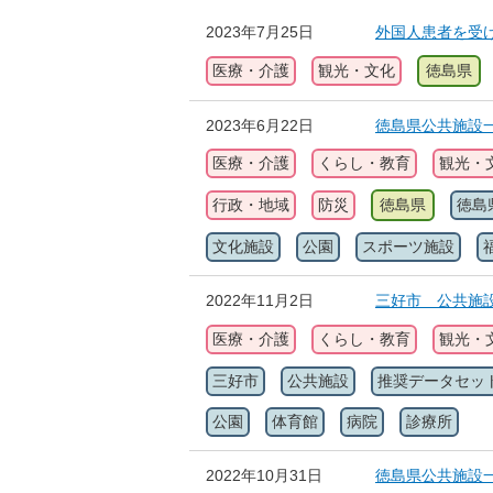
2023年7月25日
外国人患者を受
医療・介護
観光・文化
徳島県
2023年6月22日
徳島県公共施設
医療・介護
くらし・教育
観光・
行政・地域
防災
徳島県
徳島
文化施設
公園
スポーツ施設
2022年11月2日
三好市 公共施
医療・介護
くらし・教育
観光・
三好市
公共施設
推奨データセッ
公園
体育館
病院
診療所
2022年10月31日
徳島県公共施設