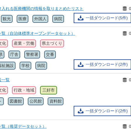
け入れる医療機関の情報を取りまとめたリスト
一括ダウンロード(5件)
観光
医療
外国人
病院
一覧（自治体標準オープンデータセット）
文化
産業・労働
県土づくり
県
庁舎
警察署
交番
一括ダウンロード(2件)
福祉施設
学校
病院
設一覧
文化
行政・地域
三好市
ト
図書館
公民館
資料館
一括ダウンロード(2件)
一覧（推奨データセット）