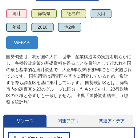
統計
徳島県
徳島市
人口
年齢
2010
他2件
WEBAPI
国勢調査は、我が国の人口、世帯、産業構造等の実態を明らかに
し、各種行政施策の基礎資料を得ることを目的として行われる国
の最も基本的な統計調査で、大正9年以来ほぼ5年ごとに実施され
ています。 国勢調査は調査区を基本に調査しているため、集計
する際も調査区を基に集計しています。 国勢統計区とは、徳島
市内の調査区を23のグループに区分したものであり、23行政地
区の区域と必ずしも一致しません。 出典「国勢調査結果」（総
務省統計局）
リソース
関連アプリ
関連アイデア