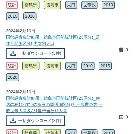
統計
徳島県
徳島市
人口
世帯数
2010
2015
2020
2024年2月16日
国勢調査集計結果 徳島市国勢統計区(23区分)_居
住期間(6区分),男女別人口
0
一括ダウンロード(3件)
統計
徳島県
徳島市
人口
2010
2015
2020
2024年2月16日
国勢調査集計結果 徳島市国勢統計区(23区分)_住
居の種類･住宅の所有の関係(6区分)別一般世帯数,一
般世帯人員及び1世帯当たり人員
0
一括ダウンロード(3件)
統計
徳島県
徳島市
人口
世帯数
2010