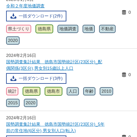
令和２年度地価調査
0
一括ダウンロード(2件)
県土づくり
徳島県
地価調査
地価
不動産
2020
2024年2月16日
国勢調査集計結果 徳島市国勢統計区(23区分)_配
偶関係(3区分),男女別15歳以上人口
0
一括ダウンロード(3件)
統計
徳島県
徳島市
人口
年齢
2010
2015
2020
2024年2月16日
国勢調査集計結果 徳島市国勢統計区(23区分)_5年
前の常住地(6区分),男女別人口(転入)