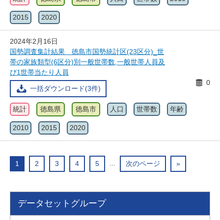
2015
2020
2024年2月16日
国勢調査集計結果 徳島市国勢統計区(23区分)_世
帯の家族類型(6区分)別一般世帯数,一般世帯人員及
び1世帯当たり人員
0
一括ダウンロード(3件)
統計
徳島県
徳島市
人口
世帯数
年齢
2010
2015
2020
...
1
2
3
4
5
次のページ
»
データセットグループ