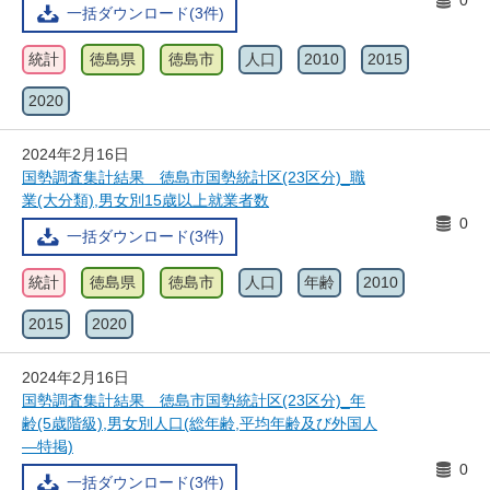
0
一括ダウンロード(3件)
統計
徳島県
徳島市
人口
2010
2015
2020
2024年2月16日
国勢調査集計結果 徳島市国勢統計区(23区分)_職
業(大分類),男女別15歳以上就業者数
0
一括ダウンロード(3件)
統計
徳島県
徳島市
人口
年齢
2010
2015
2020
2024年2月16日
国勢調査集計結果 徳島市国勢統計区(23区分)_年
齢(5歳階級),男女別人口(総年齢,平均年齢及び外国人
―特掲)
0
一括ダウンロード(3件)