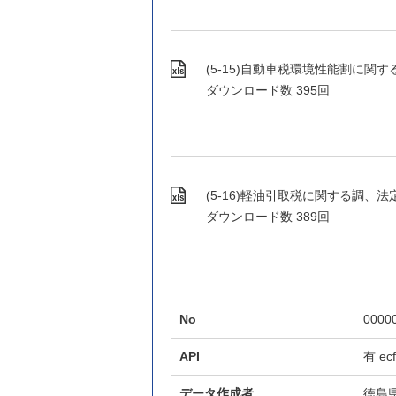
(5-15)自動車税環境性能割に関する調.xl
ダウンロード数
395回
(5-16)軽油引取税に関する調、法定外普
ダウンロード数
389回
No
0000
API
有
ec
データ作成者
徳島