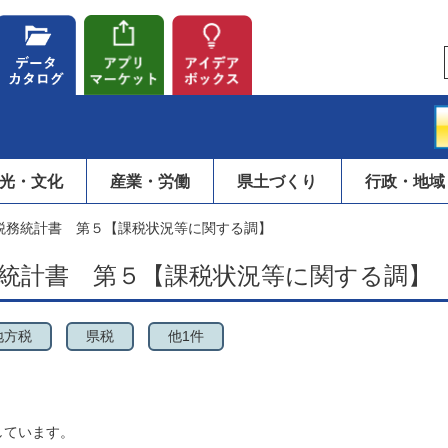
光・文化
産業・労働
県土づくり
行政・地域
税務統計書 第５【課税状況等に関する調】
務統計書 第５【課税状況等に関する調】
地方税
県税
他1件
しています。