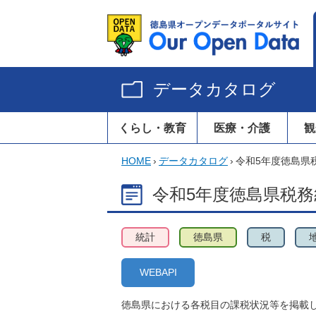
データカタログ
くらし・教育
医療・介護
観
HOME
›
データカタログ
›
令和5年度徳島県
令和5年度徳島県税
統計
徳島県
税
WEBAPI
徳島県における各税目の課税状況等を掲載