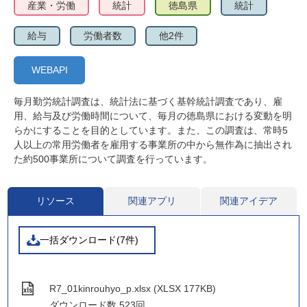
産業・労働
統計
徳島県
統計
給与
労働者数
他2件
WEBAPI
毎月勤労統計調査は、統計法に基づく基幹統計調査であり、雇
用、給与及び労働時間について、毎月の徳島県における変動を明
らかにすることを目的としています。また、この調査は、常時5
人以上の常用労働者を雇用する事業所の中から無作為に抽出され
た約500事業所について調査を行っています。
リソース
関連アプリ
関連アイデア
一括ダウンロード(7件)
R7_01kinrouhyo_p.xlsx (XLSX 177KB)
ダウンロード数
523回