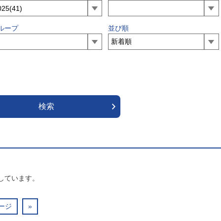
ループ
並び順
しています。
ージ
»