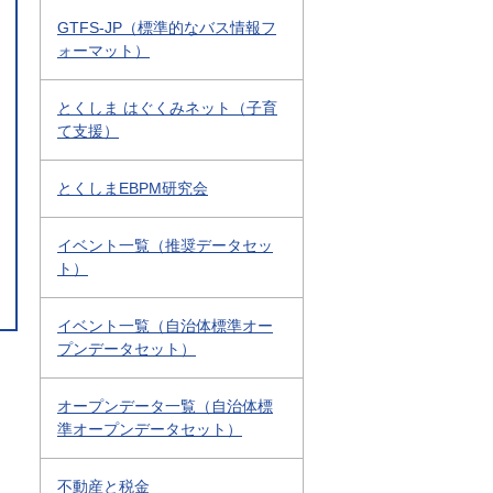
GTFS-JP（標準的なバス情報フ
ォーマット）
とくしま はぐくみネット（子育
て支援）
とくしまEBPM研究会
イベント一覧（推奨データセッ
ト）
イベント一覧（自治体標準オー
プンデータセット）
オープンデータ一覧（自治体標
準オープンデータセット）
不動産と税金