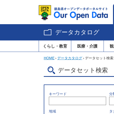
データカタログ
くらし・教育
医療・介護
観
HOME
›
データカタログ
›
データセット検索
データセット検索
キーワード
分
地域
タ