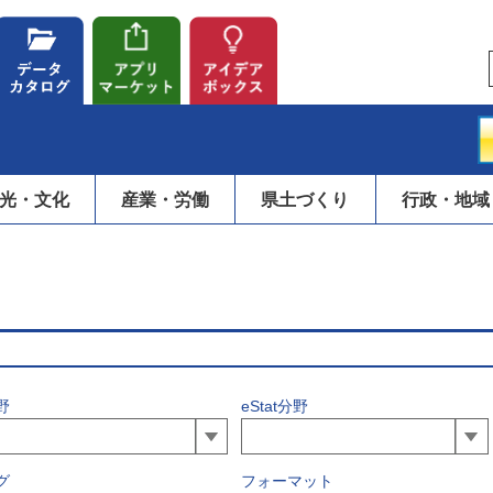
光・文化
産業・労働
県土づくり
行政・地域
野
eStat分野
グ
フォーマット