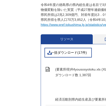
令和4年度の徳島県の県内総生産は名目で3兆
物価変動を除いた実質（平成27暦年連鎖価
県民所得は2兆2,309億円、対前年度比3．
県民所得を県人口70万3,852人（令和4
https://www.pref.tokushima.lg.jp/statistics/y
リソース
一括ダウンロード(17件)
(要素所得)R4yousosyotoku.xls (X
ダウンロード数
1,387回
経済活動別県内総生産及び要素所