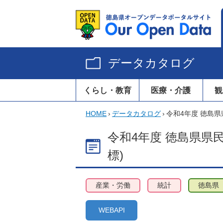
データカタログ
くらし・教育
医療・介護
観
HOME
›
データカタログ
›
令和4年度 徳島
令和4年度 徳島県県
標)
産業・労働
統計
徳島県
WEBAPI