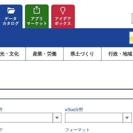
光・文化
産業・労働
県土づくり
行政・地域
野
eStat分野
グ
フォーマット