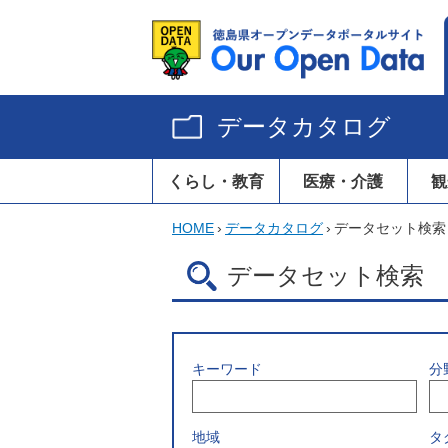
データカタログ
くらし・教育
医療・介護
観
HOME
›
データカタログ
›
データセット検索
データセット検索
キーワード
分
地域
タ