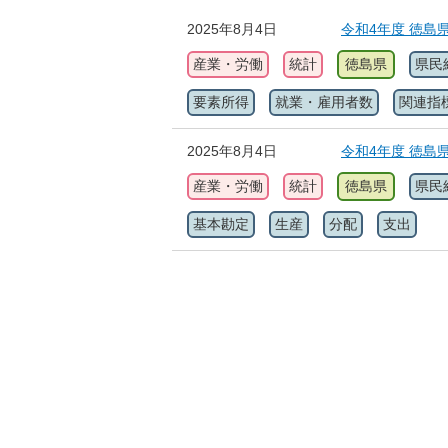
2025年8月4日
令和4年度 徳島
産業・労働
統計
徳島県
県民
要素所得
就業・雇用者数
関連指
2025年8月4日
令和4年度 徳島
産業・労働
統計
徳島県
県民
基本勘定
生産
分配
支出