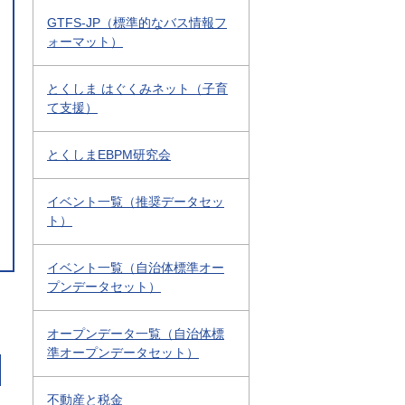
GTFS-JP（標準的なバス情報フ
ォーマット）
とくしま はぐくみネット（子育
て支援）
とくしまEBPM研究会
イベント一覧（推奨データセッ
ト）
イベント一覧（自治体標準オー
プンデータセット）
オープンデータ一覧（自治体標
準オープンデータセット）
不動産と税金