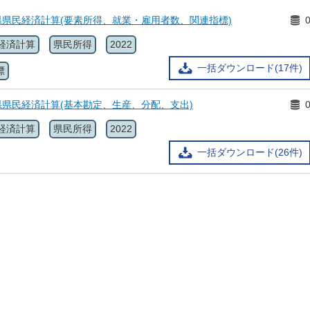
県県民経済計算(要素所得、就業・雇用者数、関連指標)
経済計算
県民所得
2022
一括ダウンロード(17件)
標
県県民経済計算(基本勘定、生産、分配、支出)
経済計算
県民所得
2022
一括ダウンロード(26件)