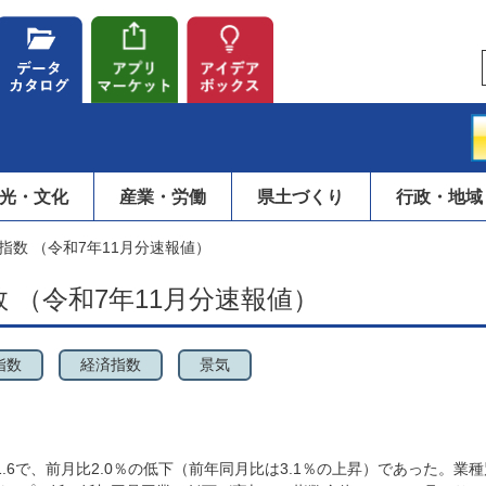
光・文化
産業・労働
県土づくり
行政・地域
指数 （令和7年11月分速報値）
 （令和7年11月分速報値）
指数
経済指数
景気
.6で、前月比2.0％の低下（前年同月比は3.1％の上昇）であった。業