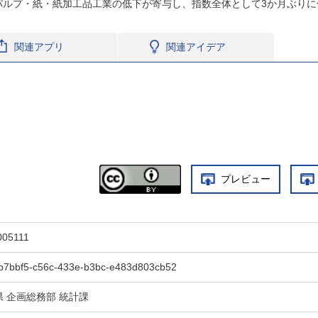
パルプ・紙・紙加工品工業の低下が寄与し、指数全体として3か月ぶりに
関連アプリ
関連アイデア
プレビュー
005111
b7bbf5-c56c-433e-b3bc-e483d803cb52
県 企画総務部 統計課