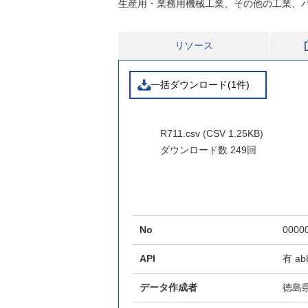
生産用・業務用機械工業、その他の工業、
リソース
一括ダウンロード(1件)
R711.csv (CSV 1.25KB)
ダウンロード数
249回
No
0000
API
有
ab
データ作成者
徳島