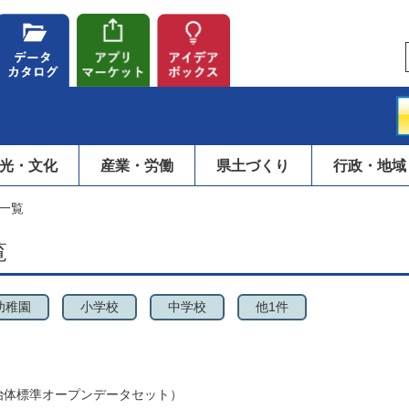
光・文化
産業・労働
県土づくり
行政・地域
一覧
覧
幼稚園
小学校
中学校
他1件
治体標準オープンデータセット）