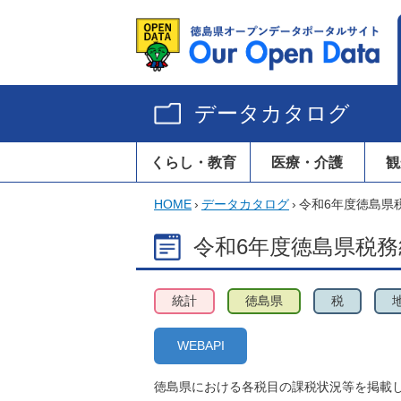
データカタログ
くらし・教育
医療・介護
観
HOME
›
データカタログ
›
令和6年度徳島県
令和6年度徳島県税
統計
徳島県
税
WEBAPI
徳島県における各税目の課税状況等を掲載