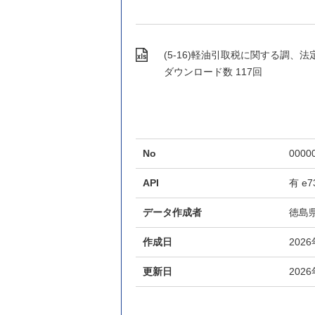
(5-16)軽油引取税に関する調、法定外普
ダウンロード数
117回
No
0000
API
有
e7
データ作成者
徳島
作成日
202
更新日
202