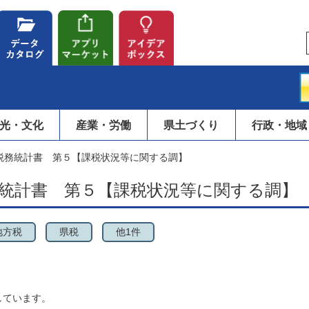
光・文化
産業・労働
県土づくり
行政・地域
税務統計書 第５【課税状況等に関する調】
務統計書 第５【課税状況等に関する調】
地方税
県税
他1件
しています。