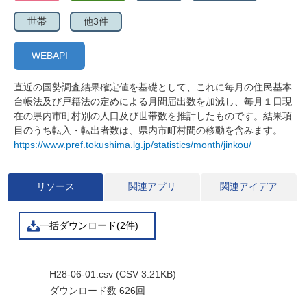
世帯
他3件
WEBAPI
直近の国勢調査結果確定値を基礎として、これに毎月の住民基本
台帳法及び戸籍法の定めによる月間届出数を加減し、毎月１日現
在の県内市町村別の人口及び世帯数を推計したものです。結果項
目のうち転入・転出者数は、県内市町村間の移動を含みます。
https://www.pref.tokushima.lg.jp/statistics/month/jinkou/
リソース
関連アプリ
関連アイデア
一括ダウンロード(2件)
H28-06-01.csv (CSV 3.21KB)
ダウンロード数
626回