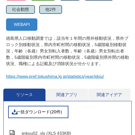
社会動態
他2件
WEBAPI
徳島県人口移動調査では，該当年１年間の県外移動状況，県外ブ
ロック別移動状況，県内市町村間の移動状況，5歳階級別移動状
況，年齢（各歳）男女別転入者数，年齢（各歳）男女別転出者
数，5歳階級別県内市町村間の移動状況，5歳階級別県外間の移動
状況、職権による記載及び消除状況が分かります。
https://www.pref.tokushima.lg.jp/statistics/year/idou/
リソース
関連アプリ
関連アイデア
一括ダウンロード(20件)
jinkou02 .xls (XLS 433KB)