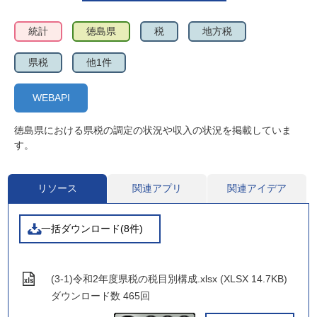
統計
徳島県
税
地方税
県税
他1件
WEBAPI
徳島県における県税の調定の状況や収入の状況を掲載していま
す。
リソース
関連アプリ
関連アイデア
一括ダウンロード(8件)
(3-1)令和2年度県税の税目別構成.xlsx (XLSX 14.7KB)
ダウンロード数
465回