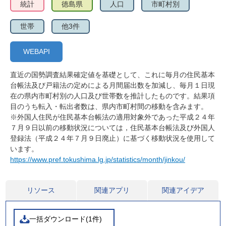
統計
徳島県
人口
市町村別
世帯
他3件
WEBAPI
直近の国勢調査結果確定値を基礎として、これに毎月の住民基本
台帳法及び戸籍法の定めによる月間届出数を加減し、毎月１日現
在の県内市町村別の人口及び世帯数を推計したものです。結果項
目のうち転入・転出者数は、県内市町村間の移動を含みます。
※外国人住民が住民基本台帳法の適用対象外であった平成２４年
７月９日以前の移動状況については，住民基本台帳法及び外国人
登録法（平成２４年７月９日廃止）に基づく移動状況を使用して
います。
https://www.pref.tokushima.lg.jp/statistics/month/jinkou/
リソース
関連アプリ
関連アイデア
一括ダウンロード(1件)