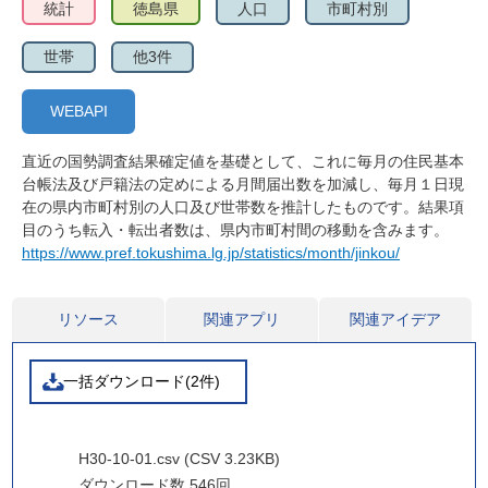
統計
徳島県
人口
市町村別
世帯
他3件
WEBAPI
直近の国勢調査結果確定値を基礎として、これに毎月の住民基本
台帳法及び戸籍法の定めによる月間届出数を加減し、毎月１日現
在の県内市町村別の人口及び世帯数を推計したものです。結果項
目のうち転入・転出者数は、県内市町村間の移動を含みます。
https://www.pref.tokushima.lg.jp/statistics/month/jinkou/
リソース
関連アプリ
関連アイデア
一括ダウンロード(2件)
H30-10-01.csv (CSV 3.23KB)
ダウンロード数
546回