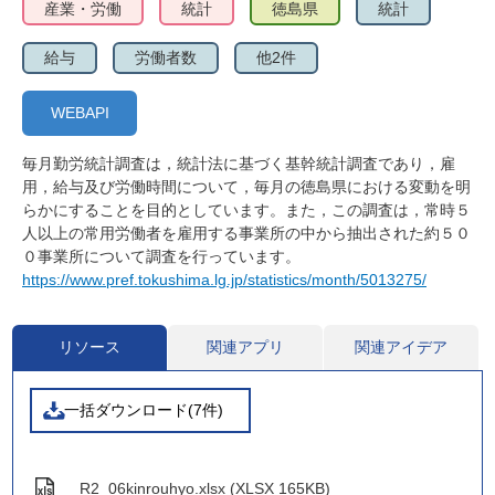
産業・労働
統計
徳島県
統計
給与
労働者数
他2件
WEBAPI
毎月勤労統計調査は，統計法に基づく基幹統計調査であり，雇
用，給与及び労働時間について，毎月の徳島県における変動を明
らかにすることを目的としています。また，この調査は，常時５
人以上の常用労働者を雇用する事業所の中から抽出された約５０
０事業所について調査を行っています。
https://www.pref.tokushima.lg.jp/statistics/month/5013275/
リソース
関連アプリ
関連アイデア
一括ダウンロード(7件)
R2_06kinrouhyo.xlsx (XLSX 165KB)