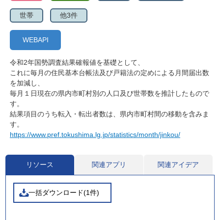
世帯
他3件
WEBAPI
令和2年国勢調査結果確報値を基礎として、
これに毎月の住民基本台帳法及び戸籍法の定めによる月間届出数
を加減し、
毎月１日現在の県内市町村別の人口及び世帯数を推計したもので
す。
結果項目のうち転入・転出者数は、県内市町村間の移動を含みま
す。
https://www.pref.tokushima.lg.jp/statistics/month/jinkou/
リソース
関連アプリ
関連アイデア
一括ダウンロード(1件)