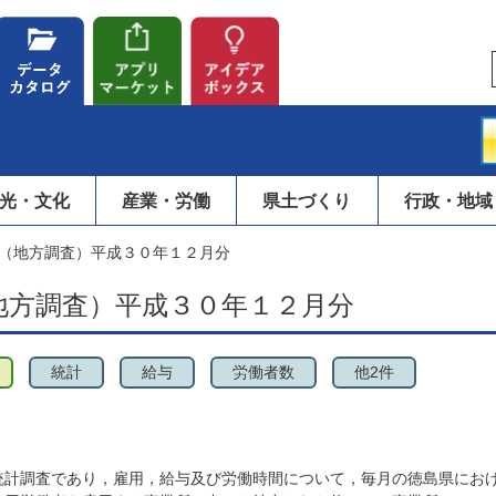
光・文化
産業・労働
県土づくり
行政・地域
（地方調査）平成３０年１２月分
地方調査）平成３０年１２月分
統計
給与
労働者数
他2件
統計調査であり，雇用，給与及び労働時間について，毎月の徳島県にお