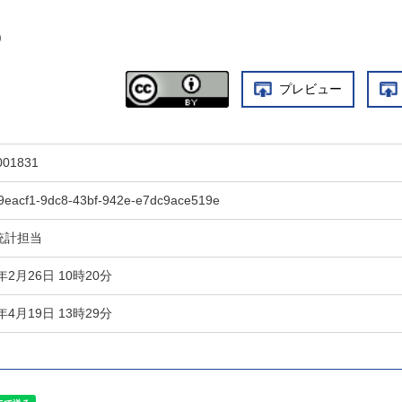
)
プレビュー
001831
9eacf1-9dc8-43bf-942e-e7dc9ace519e
統計担当
9年2月26日 10時20分
4年4月19日 13時29分