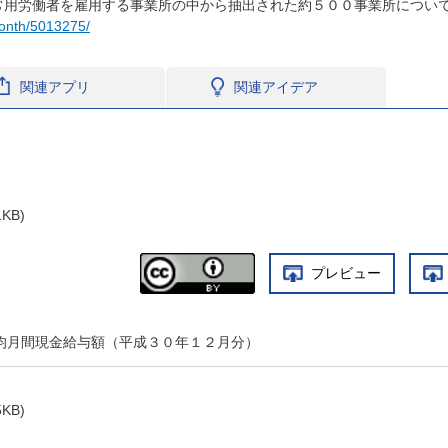
常用労働者を雇用する事業所の中から抽出された約５００事業所につい
/month/5013275/
関連アプリ
関連アイデア
1KB)
プレビュー
平均月間現金給与額（平成３０年１２月分）
5KB)