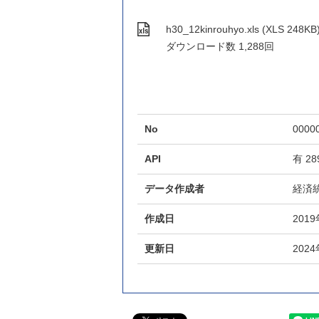
h30_12kinrouhyo.xls (XLS 248KB
ダウンロード数
1,288回
No
0000
API
有
28
データ作成者
経済
作成日
201
更新日
202