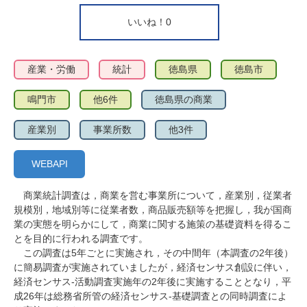
いいね！
0
産業・労働
統計
徳島県
徳島市
鳴門市
他6件
徳島県の商業
産業別
事業所数
他3件
WEBAPI
商業統計調査は，商業を営む事業所について，産業別，従業者
規模別，地域別等に従業者数，商品販売額等を把握し，我が国商
業の実態を明らかにして，商業に関する施策の基礎資料を得るこ
とを目的に行われる調査です。
この調査は5年ごとに実施され，その中間年（本調査の2年後）
に簡易調査が実施されていましたが，経済センサス創設に伴い，
経済センサス-活動調査実施年の2年後に実施することとなり，平
成26年は総務省所管の経済センサス-基礎調査との同時調査によ