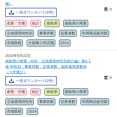
舗）
0
一括ダウンロード(2件)
産業・労働
統計
徳島県
徳島県の商業
立地環境特性別
事業所数
従業者数
年間商品販売額
売場面積
大規模小売店舗
2014
2016年8月22日
徳島県の商業（H26・立地環境特性別統計編）第5-1
表 特性別，事業所数，従業者数，臨時雇用者数他
（小売業計）
0
一括ダウンロード(2件)
産業・労働
統計
徳島県
徳島県の商業
立地環境特性別
事業所数
従業者数
年間商品販売額
売場面積
2014