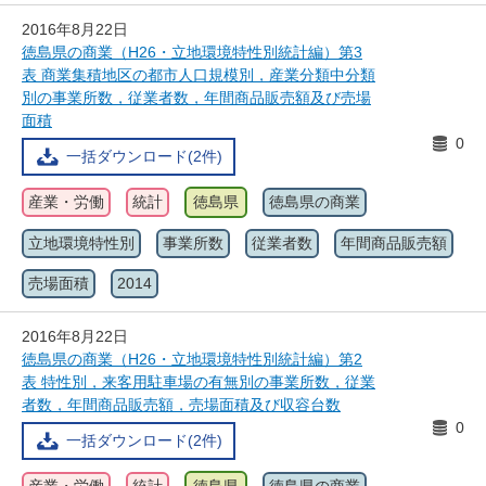
2016年8月22日
徳島県の商業（H26・立地環境特性別統計編）第3
表 商業集積地区の都市人口規模別，産業分類中分類
別の事業所数，従業者数，年間商品販売額及び売場
面積
0
一括ダウンロード(2件)
産業・労働
統計
徳島県
徳島県の商業
立地環境特性別
事業所数
従業者数
年間商品販売額
売場面積
2014
2016年8月22日
徳島県の商業（H26・立地環境特性別統計編）第2
表 特性別，来客用駐車場の有無別の事業所数，従業
者数，年間商品販売額，売場面積及び収容台数
0
一括ダウンロード(2件)