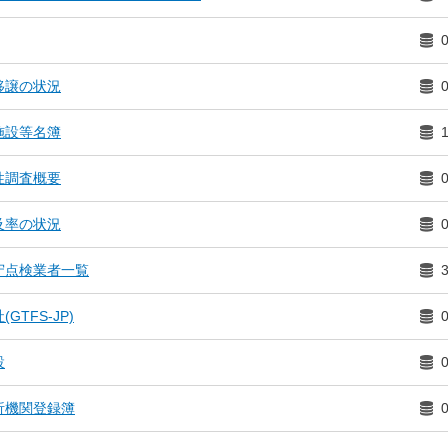
移譲の状況
施設等名簿
性調査概要
及率の状況
守点検業者一覧
TFS-JP)
設
析機関登録簿