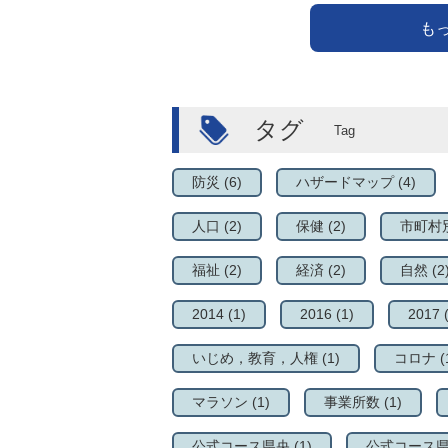
も
タグ
防災
(6)
ハザードマップ
(4)
人口
(2)
保健
(2)
市町村
福祉
(2)
経済
(2)
自然
(2
2014
(1)
2016
(1)
2017
いじめ，教育，人権
(1)
コロナ
(
マラソン
(1)
事業所数
(1)
公式コース県央
(1)
公式コース