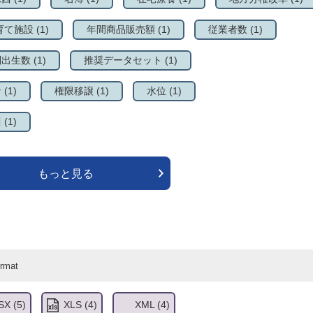
育て施設
(1)
年間商品販売額
(1)
従業者数
(1)
別出生数
(1)
推奨データセット
(1)
ナ
(1)
権限移譲
(1)
水位
(1)
川
(1)
もっと見る
SX
(5)
XLS
(4)
XML
(4)