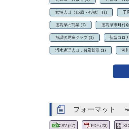
女性人口（15歳～49歳）
(1)
子
徳島県の商業
(1)
徳島県市町村
放課後児童クラブ
(1)
新型コロ
汚水処理人口，普及状況
(1)
河
フォーマット
CSV
(27)
PDF
(23)
XL