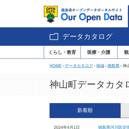
データカタログ
くらし・教育
医療・介護
観
HOME
›
データカタログ
›
地域
›
徳島県
›
神
神山町データカタ
新着順
2024年4月1日
徳島県河川防災