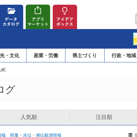
光・文化
産業・労働
県土づくり
行政・地域
山町
ログ
人気順
注目順
情報 雨量・水位・潮位観測情報