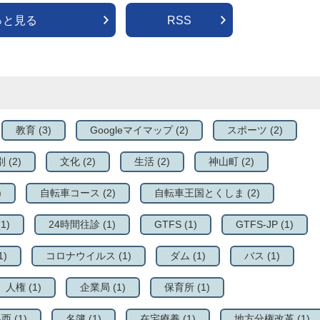
っと見る
RSS
教育
(3)
Googleマイマップ
(2)
スポーツ
(2)
別
(2)
文化
(2)
生活
(2)
神山町
(2)
)
自転車コース
(2)
自転車王国とくしま
(2)
(1)
24時間往診
(1)
GTFS
(1)
GTFS-JP
(1)
1)
コロナウイルス
(1)
ダム
(1)
バス
(1)
人権
(1)
企業局
(1)
保育所
(1)
県西
(1)
名簿
(1)
在宅療養
(1)
地方分権改革
(1)