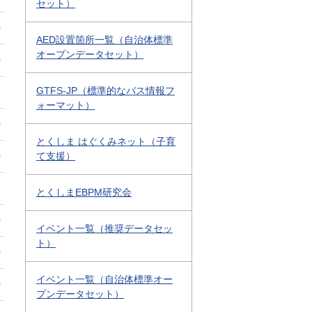
セット）
0
AED設置箇所一覧（自治体標準
オープンデータセット）
0
GTFS-JP（標準的なバス情報フ
1
ォーマット）
0
とくしま はぐくみネット（子育
0
て支援）
3
とくしまEBPM研究会
0
イベント一覧（推奨データセッ
ト）
0
イベント一覧（自治体標準オー
0
プンデータセット）