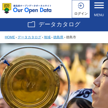
ログイン
MENU
データカタログ
HOME
›
データカタログ
›
地域
›
徳島県
›
徳島市