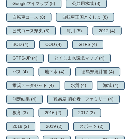
Googleマイマップ
(8)
公共用水域
(8)
自転車コース
(8)
自転車王国とくしま
(8)
公式コース県央
(5)
河川
(5)
2012
(4)
BOD
(4)
COD
(4)
GTFS
(4)
GTFS-JP
(4)
とくしま水環境マップ
(4)
バス
(4)
地下水
(4)
徳島県統計書
(4)
推奨データセット
(4)
水質
(4)
海域
(4)
測定結果
(4)
難易度:初心者・ファミリー
(4)
教育
(3)
2016
(2)
2017
(2)
2018
(2)
2019
(2)
スポーツ
(2)