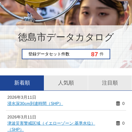
徳島市データカタログ
87
登録データセット件数
件
新着順
人気順
注目順
2026年3月11日
浸水深30cm到達時間（SHP）
0
2026年3月11日
津波災害警戒区域（イエローゾーン:基準水位）
0
（SHP）