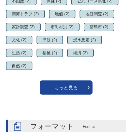
不動産
(2)
保健
(2)
公式コース県北
(2)
南海トラフ
(2)
地価
(2)
地価調査
(2)
家計調査
(2)
市町村別
(2)
徳島市
(2)
文化
(2)
津波
(2)
浸水想定
(2)
生活
(2)
福祉
(2)
経済
(2)
自然
(2)
もっと見る
フォーマット