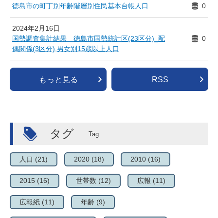
徳島市の町丁別年齢階層別住民基本台帳人口
0
2024年2月16日
国勢調査集計結果 徳島市国勢統計区(23区分)_配
0
偶関係(3区分),男女別15歳以上人口
もっと見る
RSS
タグ
人口
(21)
2020
(18)
2010
(16)
2015
(16)
世帯数
(12)
広報
(11)
広報紙
(11)
年齢
(9)