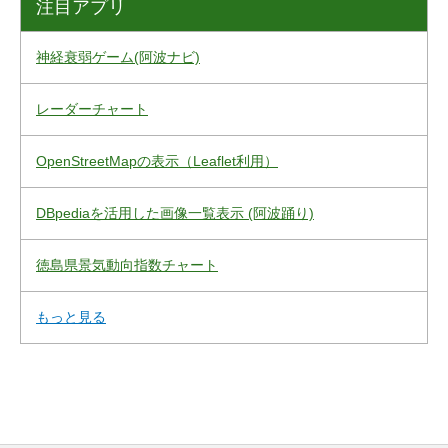
注目アプリ
神経衰弱ゲーム(阿波ナビ)
レーダーチャート
OpenStreetMapの表示（Leaflet利用）
DBpediaを活用した画像一覧表示 (阿波踊り)
徳島県景気動向指数チャート
もっと見る