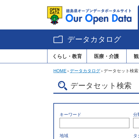
データカタログ
くらし・教育
医療・介護
観
HOME
›
データカタログ
›
データセット検索
データセット検索
キーワード
分
地域
タ