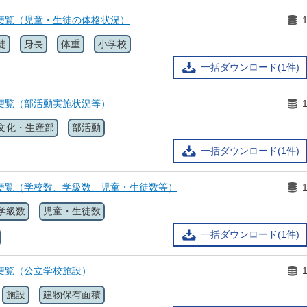
育便覧（児童・生徒の体格状況）
徒
身長
体重
小学校
一括ダウンロード(1件)
育便覧（部活動実施状況等）
文化・生産部
部活動
一括ダウンロード(1件)
育便覧（学校数、学級数、児童・生徒数等）
学級数
児童・生徒数
一括ダウンロード(1件)
便覧（公立学校施設）
施設
建物保有面積