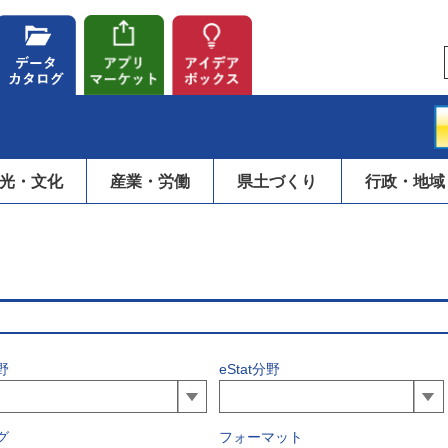
光・文化
産業・労働
県土づくり
行政・地域
野
eStat分野
グ
フォーマット