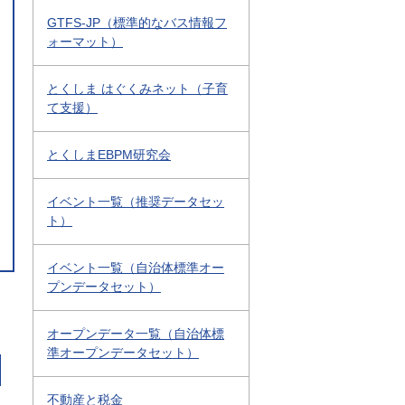
GTFS-JP（標準的なバス情報フ
ォーマット）
とくしま はぐくみネット（子育
て支援）
とくしまEBPM研究会
イベント一覧（推奨データセッ
ト）
イベント一覧（自治体標準オー
プンデータセット）
オープンデータ一覧（自治体標
準オープンデータセット）
不動産と税金