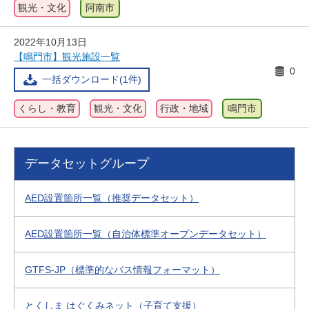
観光・文化
阿南市
2022年10月13日
【鳴門市】観光施設一覧
0
一括ダウンロード(1件)
くらし・教育
観光・文化
行政・地域
鳴門市
データセットグループ
AED設置箇所一覧（推奨データセット）
AED設置箇所一覧（自治体標準オープンデータセット）
GTFS-JP（標準的なバス情報フォーマット）
とくしま はぐくみネット（子育て支援）